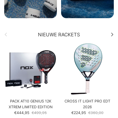
Vorige
Volge
NIEUWE RACKETS
PACK AT10 GENIUS 12K
CROSS IT LIGHT PRO EDT
XTREM LIMITED EDITION
2026
Verkoopprijs
Reguliere prijs
Verkoopprijs
Reguliere prijs
€444,95
€499,95
€224,95
€360,00