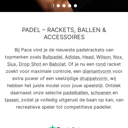
Dia laden 1 van 5
Dia laden 2 van 5
Dia laden 3 van 5
Dia laden 4 van 5
Dia laden 5 van 5
PADEL – RACKETS, BALLEN &
ACCESSOIRES
Bij Pace vind je de nieuwste padelrackets van
topmerken zoals
Bullpadel
,
Adidas
,
Head
,
Wilson
,
Nox
,
Siux
,
Drop Shot
en
Babolat
. Of je nu een
rond
racket
zoekt voor maximale controle, een
diamantvorm
voor
extra power of een veelzijdige
druppelvorm
, wij
hebben het juiste model voor jouw speelstijl. Ontdek
daarnaast onze selectie
padelballen
,
schoenen
en
tassen
, zodat je volledig uitgerust de baan op kan, van
recreatieve speler tot competitieve padeller.