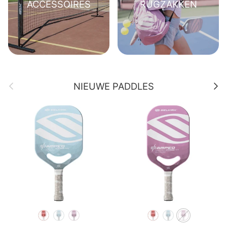
ACCESSOIRES
RUGZAKKEN
Vorige
Volge
NIEUWE PADDLES