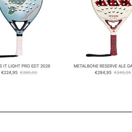
 IT LIGHT PRO EDT 2026
METALBONE RESERVE ALE G
Verkoopprijs
Reguliere prijs
Verkoopprijs
Reguliere 
€224,95
€360,00
€294,95
€349,95