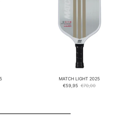
5
MATCH LIGHT 2025
prijs
Verkoopprijs
Reguliere prijs
€59,95
€70,00