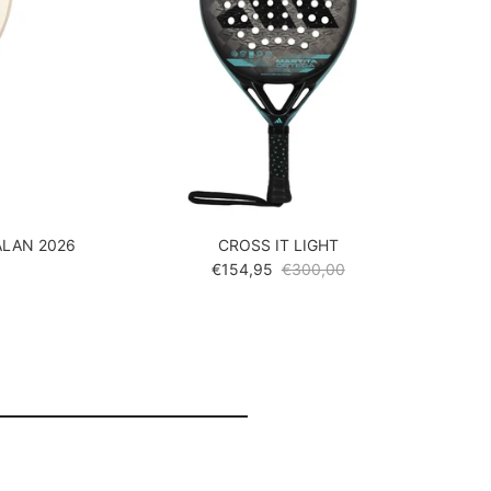
ALAN 2026
CROSS IT LIGHT
prijs
Verkoopprijs
Reguliere prijs
€154,95
€300,00