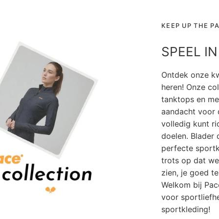
KEEP UP THE P
SPEEL IN
Ontdek onze kw
heren! Onze col
tanktops en me
aandacht voor de
volledig kunt r
doelen. Blader 
perfecte sportk
trots op dat we
zien, je goed t
Welkom bij Pace
voor sportliefh
sportkleding!