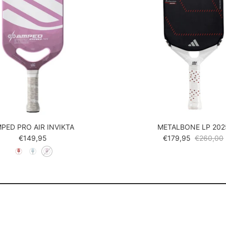
PED PRO AIR INVIKTA
METALBONE LP 202
Reguliere prijs
Verkoopprijs
Reguliere 
€149,95
€179,95
€260,00