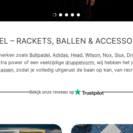
Dia laden 1 van 5
Dia laden 2 van 5
Dia laden 3 van 5
Dia laden 4 van 5
Dia laden 5 van 5
EL – RACKETS, BALLEN & ACCESSO
pmerken zoals
Bullpadel
,
Adidas
,
Head
,
Wilson
,
Nox
,
Siux
,
Dr
tra power of een veelzijdige
druppelvorm
, wij hebben het 
tassen
, zodat je volledig uitgerust de baan op kan, van recr
Bekijk onze reviews op