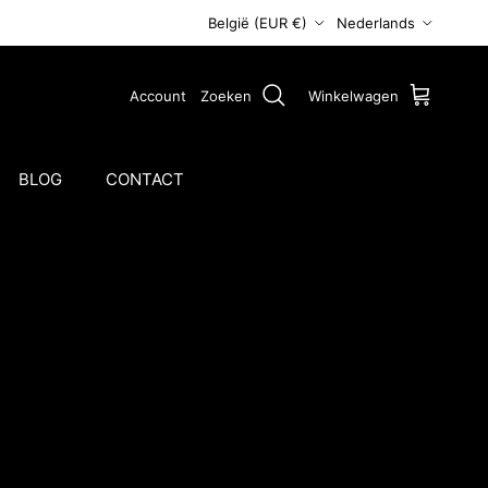
Land/Regio
Taal
België (EUR €)
Nederlands
Account
Zoeken
Winkelwagen
BLOG
CONTACT