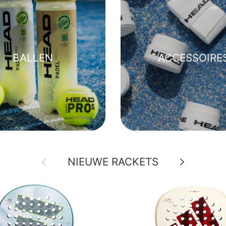
BALLEN
ACCESSOIRE
Vorige
Volgende
NIEUWE RACKETS