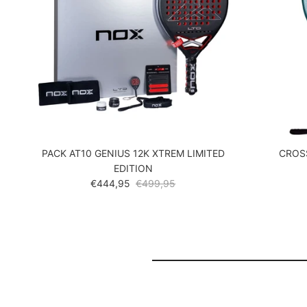
PACK AT10 GENIUS 12K XTREM LIMITED
CROSS
EDITION
Verkoopprijs
Reguliere prijs
€444,95
€499,95