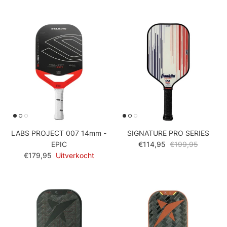
LABS PROJECT 007 14mm -
SIGNATURE PRO SERIES
Verkoopprijs
Reguliere prijs
EPIC
€114,95
€199,95
Reguliere prijs
€179,95
Uitverkocht