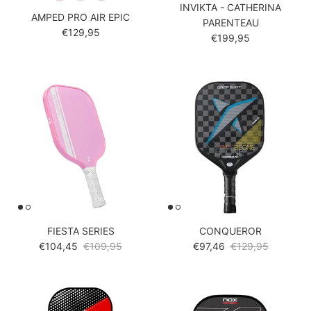
INVIKTA - CATHERINA
AMPED PRO AIR EPIC
PARENTEAU
Reguliere prijs
€129,95
Reguliere prijs
€199,95
FIESTA SERIES
CONQUEROR
Verkoopprijs
Reguliere prijs
Verkoopprijs
Reguliere prijs
€104,45
€109,95
€97,46
€129,95