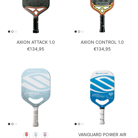
AXION ATTACK 1.0
AXION CONTROL 1.0
Reguliere prijs
Reguliere prijs
€134,95
€134,95
VANGUARD POWER AIR