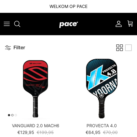
Ga naar inhoud
WELKOM OP PACE
Account
Win
Filter
VANGUARD 2.0 MACH6
PROVECTA 4.0
Verkoopprijs
Reguliere prijs
Verkoopprijs
Reguliere prijs
€129,95
€199,95
€64,95
€70,00