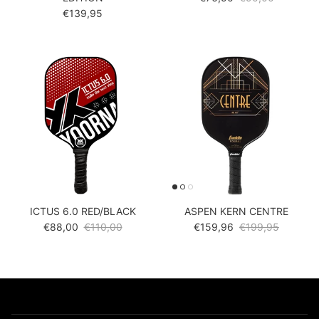
Reguliere prijs
€139,95
ICTUS 6.0 RED/BLACK
ASPEN KERN CENTRE
Verkoopprijs
Reguliere prijs
Verkoopprijs
Reguliere prijs
€88,00
€110,00
€159,96
€199,95