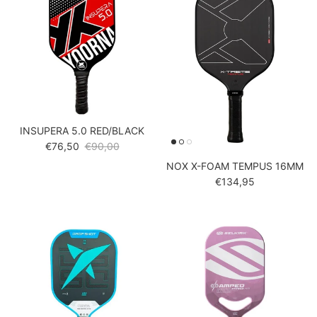
INSUPERA 5.0 RED/BLACK
Verkoopprijs
Reguliere prijs
€76,50
€90,00
NOX X-FOAM TEMPUS 16MM
Reguliere prijs
€134,95