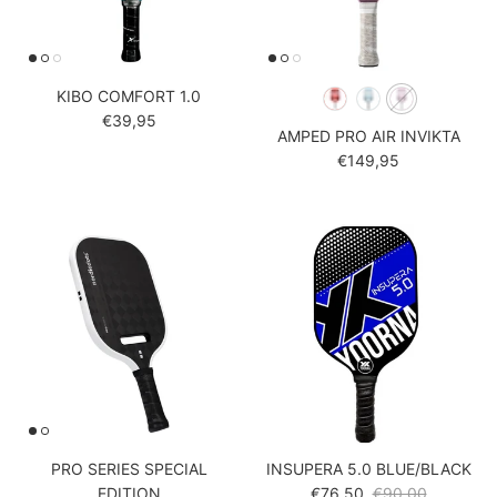
KIBO COMFORT 1.0
Reguliere prijs
€39,95
AMPED PRO AIR INVIKTA
Reguliere prijs
€149,95
PRO SERIES SPECIAL
INSUPERA 5.0 BLUE/BLACK
Verkoopprijs
Reguliere prijs
EDITION
€76,50
€90,00